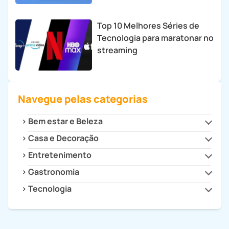
Top 10 Melhores Séries de
Tecnologia para maratonar no
streaming
Navegue pelas categorias
Bem estar e Beleza
Casa e Decoração
Beleza e Estilo
Saúde
Entretenimento
Cozinha
Decoração
Gastronomia
Cultura
Dicas para Casa
Filmes e Séries
Tecnologia
Drinks e Bebidas
Eletrodomésticos
Games
Receitas
Celulares e Tablets
Eletroportáteis
Receitas Fitness
Dicas e Tutoriais
Faça Você Mesmo