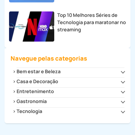
Top 10 Melhores Séries de
Tecnologia para maratonar no
streaming
Navegue pelas categorias
Bem estar e Beleza
Casa e Decoração
Beleza e Estilo
Saúde
Entretenimento
Cozinha
Decoração
Gastronomia
Cultura
Dicas para Casa
Filmes e Séries
Tecnologia
Drinks e Bebidas
Eletrodomésticos
Games
Receitas
Celulares e Tablets
Eletroportáteis
Receitas Fitness
Dicas e Tutoriais
Faça Você Mesmo