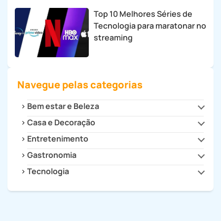
Top 10 Melhores Séries de
Tecnologia para maratonar no
streaming
Navegue pelas categorias
Bem estar e Beleza
Casa e Decoração
Beleza e Estilo
Saúde
Entretenimento
Cozinha
Decoração
Gastronomia
Cultura
Dicas para Casa
Filmes e Séries
Tecnologia
Drinks e Bebidas
Eletrodomésticos
Games
Receitas
Celulares e Tablets
Eletroportáteis
Receitas Fitness
Dicas e Tutoriais
Faça Você Mesmo
Informática
Organização