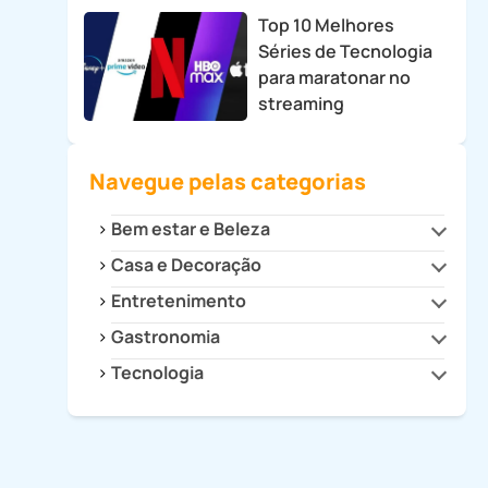
Top 10 Melhores
Séries de Tecnologia
para maratonar no
streaming
Navegue pelas categorias
Bem estar e Beleza
Casa e Decoração
Beleza e Estilo
Saúde
Entretenimento
Cozinha
Decoração
Gastronomia
Cultura
Dicas para Casa
Filmes e Séries
Tecnologia
Drinks e Bebidas
Eletrodomésticos
Games
Receitas
Celulares e Tablets
Eletroportáteis
Receitas Fitness
Dicas e Tutoriais
Faça Você Mesmo
Informática
Organização