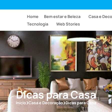
Home
Bem estar e Beleza
Casa e Dec
Tecnologia
Web Stories
Dicas para Casa
Início
Casa e Decoração
Dicas para Casa
❯
❯