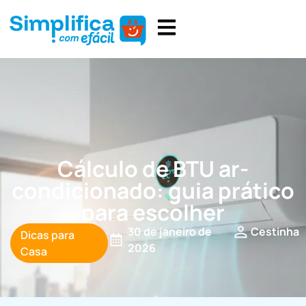
Cálculo de BTU ar-
condicionado: guia prático
para escolher
30 de janeiro de
Cestinha
Dicas para
2026
Casa