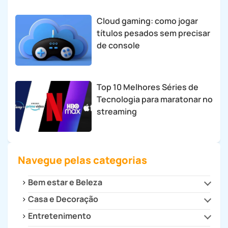
Cloud gaming: como jogar
títulos pesados sem precisar
de console
Top 10 Melhores Séries de
Tecnologia para maratonar no
streaming
Navegue pelas categorias
Bem estar e Beleza
Casa e Decoração
Beleza e Estilo
Saúde
Entretenimento
Cozinha