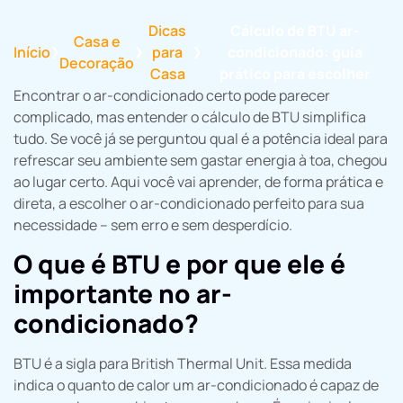
Dicas
Cálculo de BTU ar-
Casa e
Início
para
condicionado: guia
❯
❯
❯
Decoração
Casa
prático para escolher
Encontrar o ar-condicionado certo pode parecer
complicado, mas entender o cálculo de BTU simplifica
tudo. Se você já se perguntou qual é a potência ideal para
refrescar seu ambiente sem gastar energia à toa, chegou
ao lugar certo. Aqui você vai aprender, de forma prática e
direta, a escolher o ar-condicionado perfeito para sua
necessidade – sem erro e sem desperdício.
O que é BTU e por que ele é
importante no ar-
condicionado?
BTU é a sigla para British Thermal Unit. Essa medida
indica o quanto de calor um ar-condicionado é capaz de