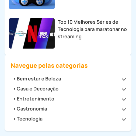
Top 10 Melhores Séries de
Tecnologia para maratonar no
streaming
Navegue pelas categorias
Bem estar e Beleza
Casa e Decoração
Beleza e Estilo
Saúde
Entretenimento
Cozinha
Decoração
Gastronomia
Cultura
Dicas para Casa
Filmes e Séries
Tecnologia
Drinks e Bebidas
Eletrodomésticos
Games
Receitas
Celulares e Tablets
Eletroportáteis
Receitas Fitness