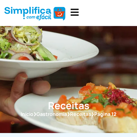
Receitas
Início
Gastronomia
Receitas
Página 12
❯
❯
❯