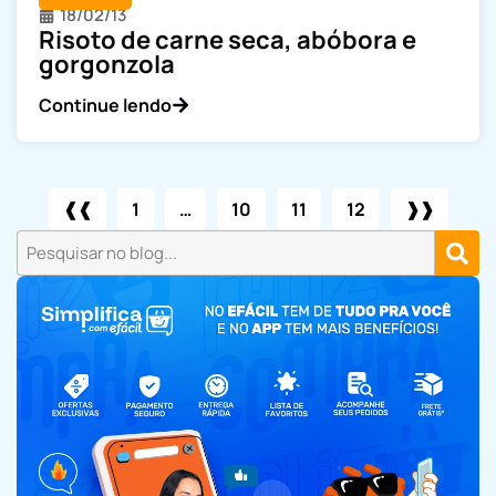
18/02/13
Risoto de carne seca, abóbora e
gorgonzola
Continue lendo
❰❰
1
…
10
11
12
❱❱