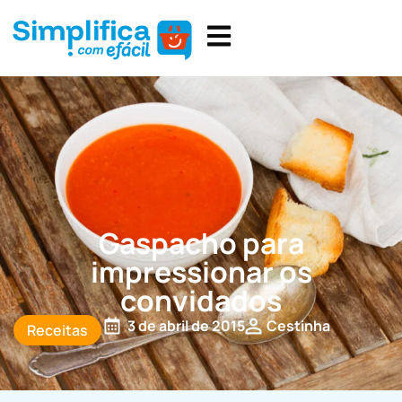
Gaspacho para
impressionar os
convidados
3 de abril de 2015
Cestinha
Receitas