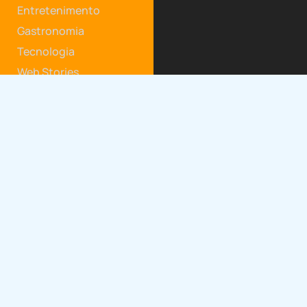
Entretenimento
Gastronomia
Tecnologia
Web Stories
Newsletter
Inscreva-se em nossa newsletter e acompanhe
conteúdo e ofertas exclusivas.
Baixe nosso App
Copyright © 2026 Simplifica. Todos os direitos reservados