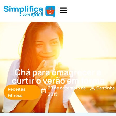
Chá para emagrecer e
curtir o verão em forma
29 de dezembro de
Cestinha
Receitas
2015
Fitness