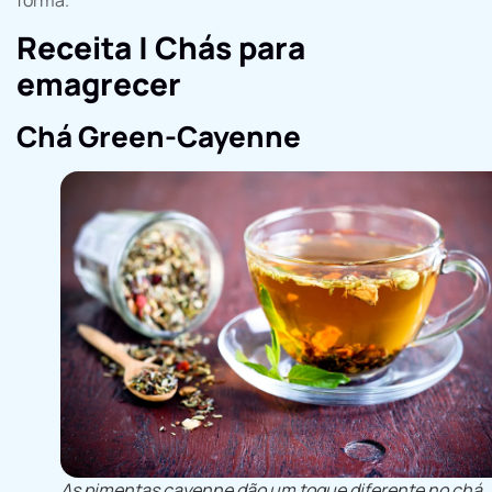
forma.
Receita | Chás para
emagrecer
Chá Green-Cayenne
As pimentas cayenne dão um toque diferente no chá