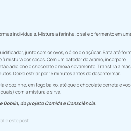
rmas individuais. Misture a farinha, o sal e o fermento em uma
idificador, junto com os ovos, o óleo e o açúcar. Bata até fo
 à mistura dos secos. Com um batedor de arame, incorpore
ntão adicione o chocolate e mexa novamente. Transfira a mas
nutos. Deixe esfriar por 15 minutos antes de desenformar.
a e cozinhe, em fogo baixo, até que o chocolate derreta e voc
duais) com a mistura e sirva.
ée Doblin, do projeto Comida e Consciência
.
alie este post