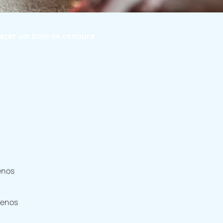
azer um bolo de cenoura
enos
uenos