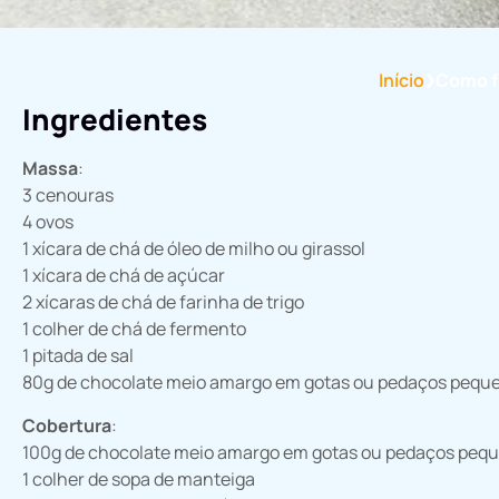
Início
Como f
❯
Ingredientes
Massa
:
3 cenouras
4 ovos
1 xícara de chá de óleo de milho ou girassol
1 xícara de chá de açúcar
2 xícaras de chá de farinha de trigo
1 colher de chá de fermento
1 pitada de sal
80g de chocolate meio amargo em gotas ou pedaços pequ
Cobertura
:
100g de chocolate meio amargo em gotas ou pedaços peq
1 colher de sopa de manteiga