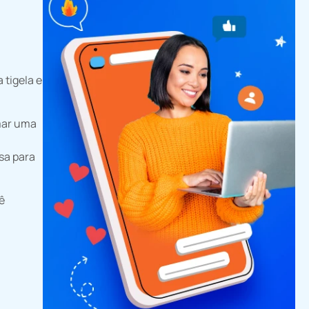
 tigela e
rmar uma
sa para
ê