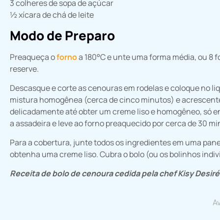
3 colheres de sopa de açúcar
½ xícara de chá de leite
Modo de Preparo
Preaqueça o
forno
a 180°C e unte uma forma média, ou 8 fo
reserve.
Descasque e corte as cenouras em rodelas e coloque no liqu
mistura homogênea (cerca de cinco minutos) e acrescente
delicadamente até obter um creme liso e homogêneo, só e
a assadeira e leve ao forno preaquecido por cerca de 30 mi
Para a cobertura, junte todos os ingredientes em uma panel
obtenha uma creme liso. Cubra o bolo (ou os bolinhos indivi
Receita de bolo de cenoura cedida pela chef Kisy Desir
Av