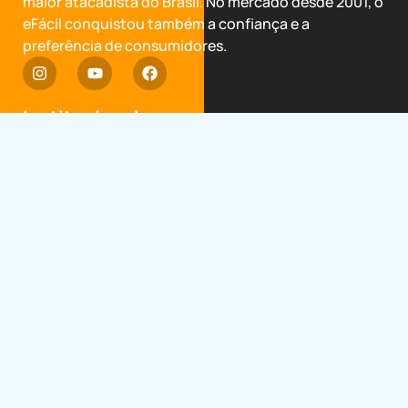
maior atacadista do Brasil. No mercado desde 2001, o
eFácil conquistou também a confiança e a
preferência de consumidores.
Institucional
Termos de Uso
Política de privacidade
Trocas e devoluções
Garantia Estendida
Avalie o eFácil
Categorias
Bem estar e Beleza
Casa e Decoração
Entretenimento
Gastronomia