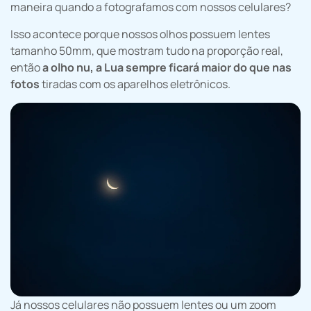
maneira quando a fotografamos com nossos celulares?
Isso acontece porque nossos olhos possuem lentes
tamanho 50mm, que mostram tudo na proporção real,
então
a olho nu, a Lua sempre ficará maior do que nas
fotos
tiradas com os aparelhos eletrônicos.
Já nossos celulares não possuem lentes ou um zoom