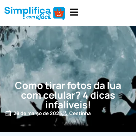
Como tirar fotos da lua
com celular? 4 dicas
infalíveis!
28 de março de 2023
Cestinha