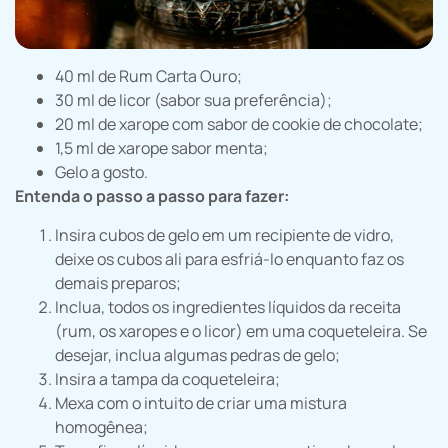
40 ml de Rum Carta Ouro;
30 ml de licor (sabor sua preferência);
20 ml de xarope com sabor de cookie de chocolate;
1,5 ml de xarope sabor menta;
Gelo a gosto.
Entenda o passo a passo para fazer:
Insira cubos de gelo em um recipiente de vidro,
deixe os cubos ali para esfriá-lo enquanto faz os
demais preparos;
Inclua, todos os ingredientes líquidos da receita
(rum, os xaropes e o licor) em uma coqueteleira. Se
desejar, inclua algumas pedras de gelo;
Insira a tampa da coqueteleira;
Mexa com o intuito de criar uma mistura
homogênea;