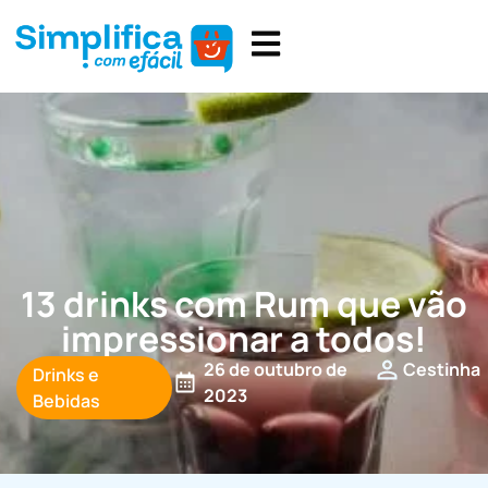
13 drinks com Rum que vão
impressionar a todos!
26 de outubro de
Cestinha
Drinks e
2023
Bebidas