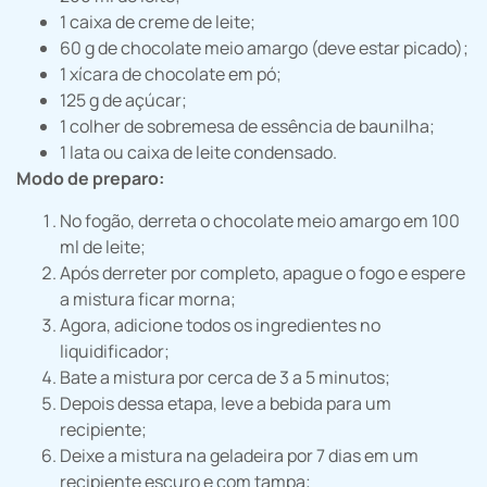
1 caixa de creme de leite;
60 g de chocolate meio amargo (deve estar picado);
1 xícara de chocolate em pó;
125 g de açúcar;
1 colher de sobremesa de essência de baunilha;
1 lata ou caixa de leite condensado.
Modo de preparo:
No fogão, derreta o chocolate meio amargo em 100
ml de leite;
Após derreter por completo, apague o fogo e espere
a mistura ficar morna;
Agora, adicione todos os ingredientes no
liquidificador;
Bate a mistura por cerca de 3 a 5 minutos;
Depois dessa etapa, leve a bebida para um
recipiente;
Deixe a mistura na geladeira por 7 dias em um
recipiente escuro e com tampa;