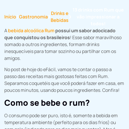
13 drinks com Rum que
Drinks e
Início
Gastronomia
vão impressionar a
❯
❯
❯
Bebidas
todos!
A
bebida alcoólica Rum
possui um sabor adocicado
que conquistou os brasileiros
! Esse sabor maravilhoso
somado a outros ingredientes, formam drinks
inesquecíveis para tomar sozinho ou partilhar com os
amigos.
No post de hoje do eFácil, vamos te contar o passo a
passo das receitas mais gostosas feitas com Rum.
Separamos coquetéis que você poderá fazer em casa, em
poucos minutos, usando poucos ingredientes. Confira!
Como se bebe o rum?
O consumo pode ser puro, isto é, somente a bebida em
temperatura ambiente (perfeito para os dias frios) ou