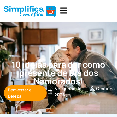
10 ideias para dar como
presente de Dia dos
Namorados!
6 de junho de
Cestinha
Bem estar e
2024
Beleza