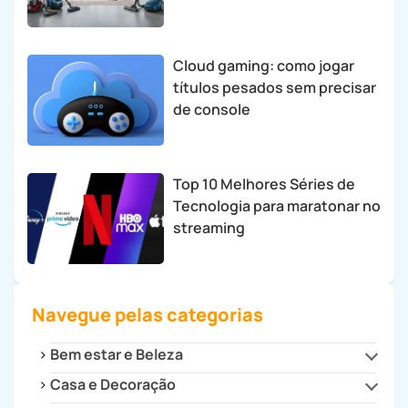
Cloud gaming: como jogar
títulos pesados sem precisar
de console
Top 10 Melhores Séries de
Tecnologia para maratonar no
streaming
Navegue pelas categorias
Bem estar e Beleza
Casa e Decoração
Beleza e Estilo
Saúde