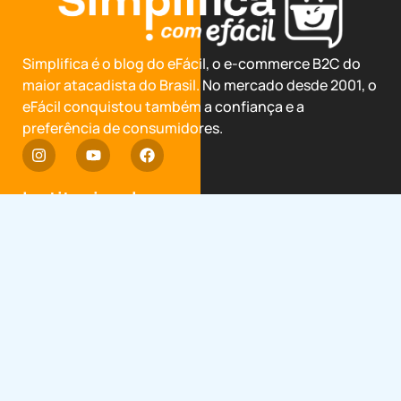
Simplifica é o blog do eFácil, o e-commerce B2C do
maior atacadista do Brasil. No mercado desde 2001, o
eFácil conquistou também a confiança e a
preferência de consumidores.
Institucional
Termos de Uso
Política de privacidade
Trocas e devoluções
Garantia Estendida
Avalie o eFácil
Categorias
Bem estar e Beleza