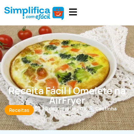
Receita Fácil | Omelete na
AirFryer
10 de junho de 2016
Cestinha
Receitas