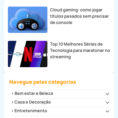
Cloud gaming: como jogar
títulos pesados sem precisar
de console
Top 10 Melhores Séries de
Tecnologia para maratonar no
streaming
Navegue pelas categorias
Bem estar e Beleza
Casa e Decoração
Beleza e Estilo
Saúde
Entretenimento
Cozinha
Decoração