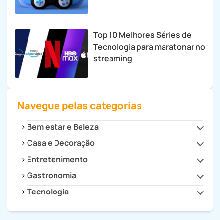
Top 10 Melhores Séries de
Tecnologia para maratonar no
streaming
Navegue pelas categorias
Bem estar e Beleza
Casa e Decoração
Beleza e Estilo
Saúde
Entretenimento
Cozinha
Decoração
Gastronomia
Cultura
Dicas para Casa
Filmes e Séries
Tecnologia
Drinks e Bebidas
Eletrodomésticos
Games
Receitas
Celulares e Tablets
Eletroportáteis
Receitas Fitness