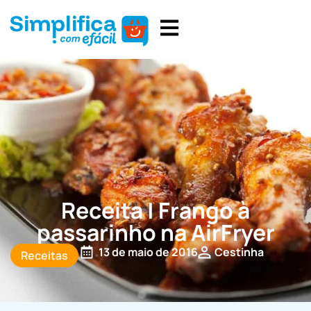
Receita | Frango à
passarinho na AirFryer
13 de maio de 2016
Cestinha
Receitas