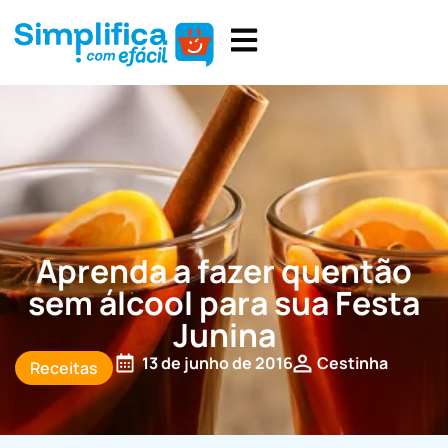
Aprenda a fazer quentão
sem álcool para sua Festa
Junina
13 de junho de 2016
Cestinha
Receitas