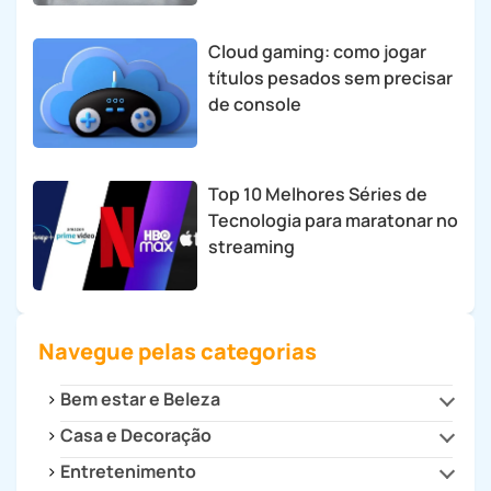
Cloud gaming: como jogar
títulos pesados sem precisar
de console
Top 10 Melhores Séries de
Tecnologia para maratonar no
streaming
Navegue pelas categorias
Bem estar e Beleza
Casa e Decoração
Beleza e Estilo
Saúde
Entretenimento
Cozinha