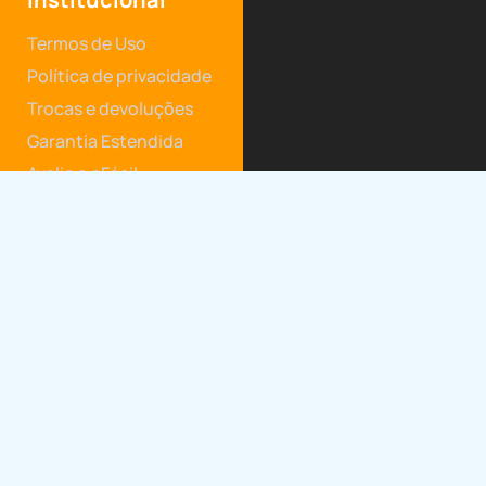
Termos de Uso
Política de privacidade
Trocas e devoluções
Garantia Estendida
Avalie o eFácil
Categorias
Bem estar e Beleza
Casa e Decoração
Entretenimento
Gastronomia
Tecnologia
Web Stories
Newsletter
Inscreva-se em nossa newsletter e acompanhe