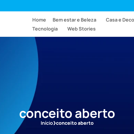
Home
Bem estar e Beleza
Casa e Dec
Tecnologia
Web Stories
conceito aberto
Início
conceito aberto
❯