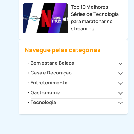
Top 10 Melhores
Séries de Tecnologia
para maratonar no
streaming
Navegue pelas categorias
Bem estar e Beleza
Casa e Decoração
Beleza e Estilo
Saúde
Entretenimento
Cozinha
Decoração
Gastronomia
Cultura
Dicas para Casa
Filmes e Séries
Tecnologia
Drinks e Bebidas
Eletrodomésticos
Games
Receitas
Celulares e Tablets
Eletroportáteis
Receitas Fitness
Dicas e Tutoriais
Faça Você Mesmo
Informática
Organização