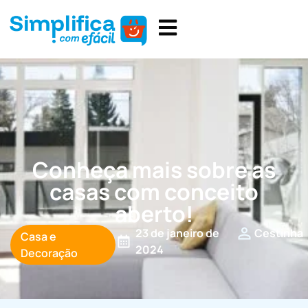
Conheça mais sobre as
casas com conceito
aberto!
23 de janeiro de
Cestinha
Casa e
2024
Decoração