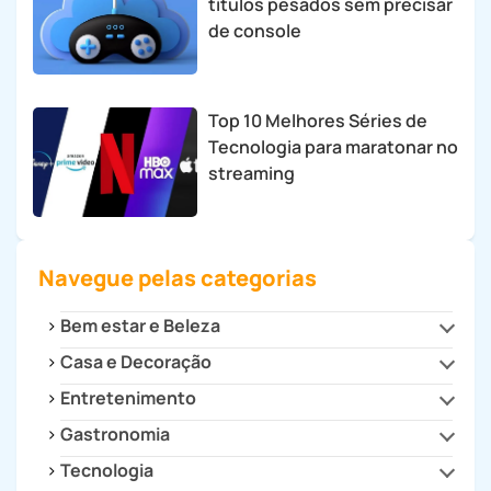
títulos pesados sem precisar
de console
Top 10 Melhores Séries de
Tecnologia para maratonar no
streaming
Navegue pelas categorias
Bem estar e Beleza
Casa e Decoração
Beleza e Estilo
Saúde
Entretenimento
Cozinha
Decoração
Gastronomia
Cultura
Dicas para Casa
Filmes e Séries
Tecnologia
Drinks e Bebidas
Eletrodomésticos
Games